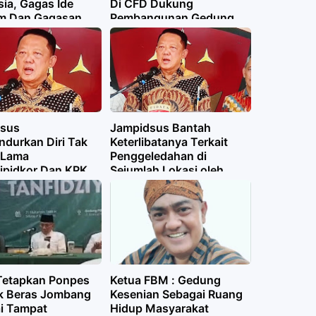
ia, Gagas Ide
Di CFD Dukung
m Dan Gagasan
Pembangunan Gedung
Kesenian
sus
Jampidsus Bantah
durkan Diri Tak
Keterlibatanya Terkait
 Lama
Penggeledahan di
tipidkor Dan KPK
Sejumlah Lokasi oleh
an Barbuk
Polisi
etapkan Ponpes
Ketua FBM : Gedung
 Beras Jombang
Kesenian Sebagai Ruang
i Tampat
Hidup Masyarakat