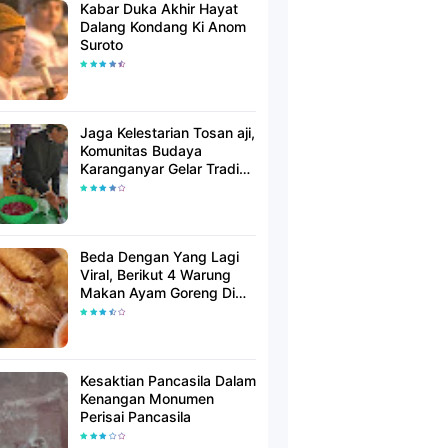
Kabar Duka Akhir Hayat
Dalang Kondang Ki Anom
Suroto
Jaga Kelestarian Tosan aji,
Komunitas Budaya
Karanganyar Gelar Tradisi
Jamasan Saat Wuku
Landhep
Beda Dengan Yang Lagi
Viral, Berikut 4 Warung
Makan Ayam Goreng Di
Solo Yang Wajib Anda
Cicipi
Kesaktian Pancasila Dalam
Kenangan Monumen
Perisai Pancasila