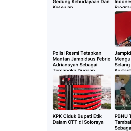
Gedung Kebudayaan Dan
Indones
Kesenian
Progra
Polisi Resmi Tetapkan
Jampid
Mantan Jampidsus Febrie
Mengun
Adriansyah Sebagai
Selang
Tersangka Dugaan
Kortas
Korupsi TPPU
Beberk
KPK Ciduk Bupati Etik
PBNU T
Dalam OTT di Soloraya
Tambak
Sebaga