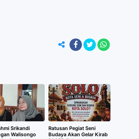
ahmi Srikandi
Ratusan Pegiat Seni
ngan Walisongo
Budaya Akan Gelar Kirab