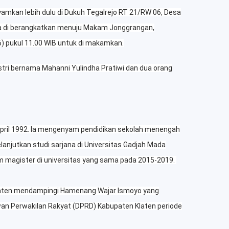
mkan lebih dulu di Dukuh Tegalrejo RT 21/RW 06, Desa
a di berangkatkan menuju Makam Jonggrangan,
6) pukul 11.00 WIB untuk di makamkan.
tri bernama Mahanni Yulindha Pratiwi dan dua orang
4 April 1992. Ia mengenyam pendidikan sekolah menengah
lanjutkan studi sarjana di Universitas Gadjah Mada
m magister di universitas yang sama pada 2015-2019.
Klaten mendampingi Hamenang Wajar Ismoyo yang
n Perwakilan Rakyat (DPRD) Kabupaten Klaten periode