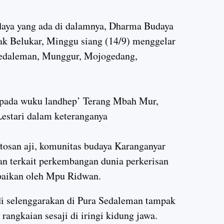
budaya yang ada di dalamnya, Dharma Budaya
k Belukar, Minggu siang (14/9) menggelar
 Sedaleman, Munggur, Mojogedang,
n pada wuku landhep’ Terang Mbah Mur,
estari dalam keteranganya
 tosan aji, komunitas budaya Karanganyar
an terkait perkembangan dunia perkerisan
paikan oleh Mpu Ridwan.
di selenggarakan di Pura Sedaleman tampak
rangkaian sesaji di iringi kidung jawa.