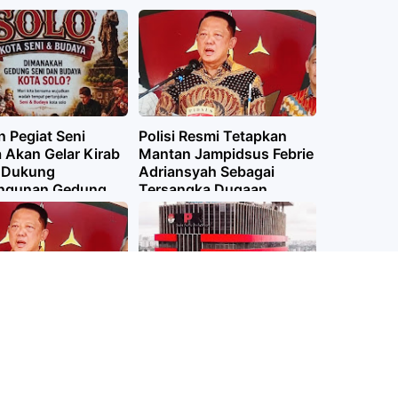
Kualitas Manusia
 Pegiat Seni
Polisi Resmi Tetapkan
 Akan Gelar Kirab
Mantan Jampidsus Febrie
 Dukung
Adriansyah Sebagai
ngunan Gedung
Tersangka Dugaan
an
Korupsi TPPU
sus Bantah
KPK Ciduk Bupati Etik
batanya Terkait
Dalam OTT di Soloraya
ledahan di
ah Lokasi oleh