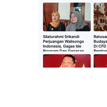
Silaturahmi Srikandi
Ratusan
Perjuangan Walisongo
Budaya
Indonesia, Gagas Ide
Di CFD
Program Dan Gagasan
Pemba
Keseni
Jampidsus
Jampid
Mengundurkan Diri Tak
Keterli
Selang Lama
Pengge
Kortastipidkor Dan KPK
Sejuml