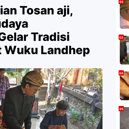
ian Tosan aji,
udaya
elar Tradisi
t Wuku Landhep