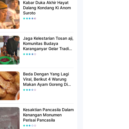
Kabar Duka Akhir Hayat
Dalang Kondang Ki Anom
Suroto
Jaga Kelestarian Tosan aji,
Komunitas Budaya
Karanganyar Gelar Tradisi
Jamasan Saat Wuku
Landhep
Beda Dengan Yang Lagi
Viral, Berikut 4 Warung
Makan Ayam Goreng Di
Solo Yang Wajib Anda
Cicipi
Kesaktian Pancasila Dalam
Kenangan Monumen
Perisai Pancasila