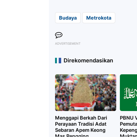
Budaya
Metrokota
ADVERTISEMENT
Direkomendasikan
Menggapi Berkah Dari
PBNU Ve
Perayaan Tradisi Adat
Pemuta
Sebaran Apem Keong
Kepeng
Mas Pengging
Muktam