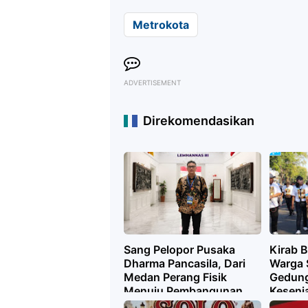
Metrokota
ADVERTISEMENT
Direkomendasikan
Sang Pelopor Pusaka
Kirab 
Dharma Pancasila, Dari
Warga 
Medan Perang Fisik
Gedung
Menuju Pembangunan
Keseni
Kualitas Manusia