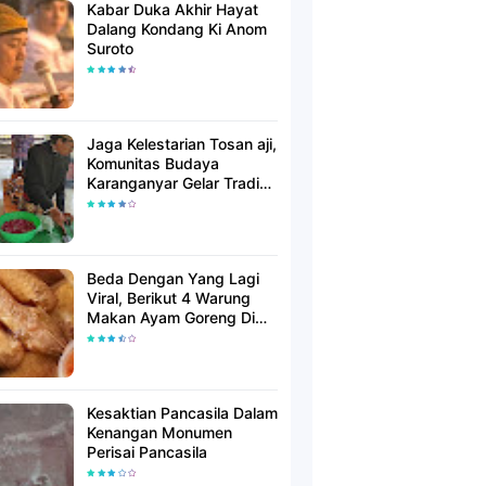
Kabar Duka Akhir Hayat
Dalang Kondang Ki Anom
Suroto
Jaga Kelestarian Tosan aji,
Komunitas Budaya
Karanganyar Gelar Tradisi
Jamasan Saat Wuku
Landhep
Beda Dengan Yang Lagi
Viral, Berikut 4 Warung
Makan Ayam Goreng Di
Solo Yang Wajib Anda
Cicipi
Kesaktian Pancasila Dalam
Kenangan Monumen
Perisai Pancasila