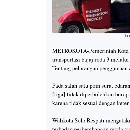
Baja
METROKOTA-Pemerintah Kota S
transportasi bajaj roda 3 melal
Tentang pelarangan penggunaan 
Pada salah satu poin surat edar
[tiga] tidak diperbolehkan bero
karena tidak sesuai dengan keten
Walikota Solo Respati mengataka
terhadap perkembangan moda tra