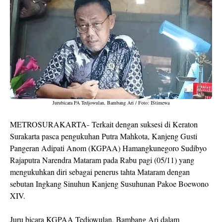
Jurubicara PA Tedjowulan, Bambang Ari / Foto: IStimewa
METROSURAKARTA-
Terkait dengan suksesi di Keraton
Surakarta pasca pengukuhan Putra Mahkota,
Kanjeng Gusti
Pangeran Adipati Anom (KGPAA) Hamangkunegoro Sudibyo
Rajaputra Narendra Mataram
pada Rabu pagi (05/11) yang
mengukuhkan diri sebagai penerus tahta Mataram dengan
sebutan Ingkang Sinuhun Kanjeng Susuhunan Pakoe Boewono
XIV.
Juru bicara KGPAA Tedjowulan, Bambang Ari dalam